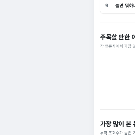
9
놀면 뭐하
주목할 만한 
홈플러스, 2000
[날씨] 오늘 밤 또
각 언론사에서 가장 
비즈워치
YTN
가장 많이 본
누적 조회수가 높은 