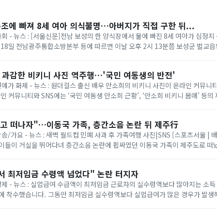
수조에 빠져 8세 여아 의식불명…아버지가 직접 구한 뒤...
사회 - 뉴스 : [서울신문]전남 보성의 한 양식장에서 물에 빠진 8세 여아가 심정
 18일 전남광주통합소방본부 등에 따르면 이날 오후 2시 13분쯤 보성군 벌교
 같은데 보이지 않는다”는 ...
? 과감한 비키니 사진 역주행…'국민 여동생의 반전'
 연예가 화제 - 뉴스 : 원더걸스 출신 배우 안소희의 비키니 사진이 온라인 커뮤
라인 커뮤니티와 SNS에는 ‘국민 여동생 안소희 근황’, ‘안소희 비키니 몸매’ 등의
당 사진은 안소희가 지난 2...
놓고 떠나자"…이동국 가족, 층간소음 논란 뒤 제주行
방송/가요 - 뉴스 : 새벽 월드컵 민폐 사과 후 가족여행 사진|SNS [스포츠서울 | 
아이들이 거실을 뛰어다녀 층간소음 논란에 휩싸였던 이동국 가족이 제주도로 떠났
일 만에 “세상이 버겁게 ...
서 최저임금 수령액 넘었다" 논란 터지자
 경제 - 뉴스 : 실업급여 수급액이 최저임금 근로자의 실수령액보다 많아지는 소득
액보다 실업급여가 많은 경우가 발생해 "실업급여가 근로
 지적이 제기된 만...