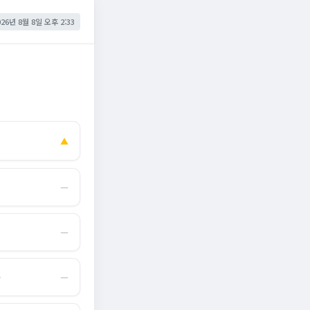
026년 8월 8일 오후 2:33
▲
―
―
몰
―