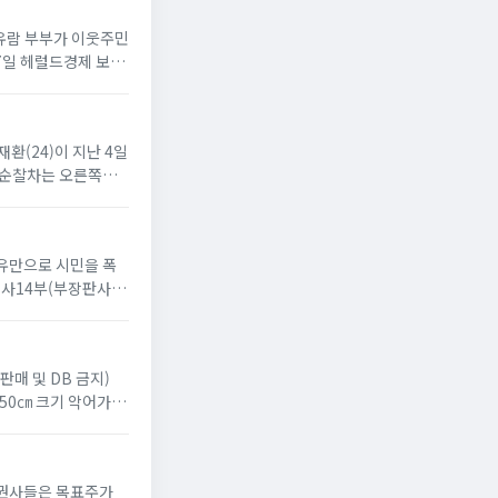
차유람 부부가 이웃주민
17일 헤럴드경제 보도
재환(24)이 지난 4일
, 순찰차는 오른쪽으
이유만으로 시민을 폭
사14부(부장판사 윤
판매 및 DB 금지)
 50㎝ 크기 악어가 있
 증권사들은 목표주가