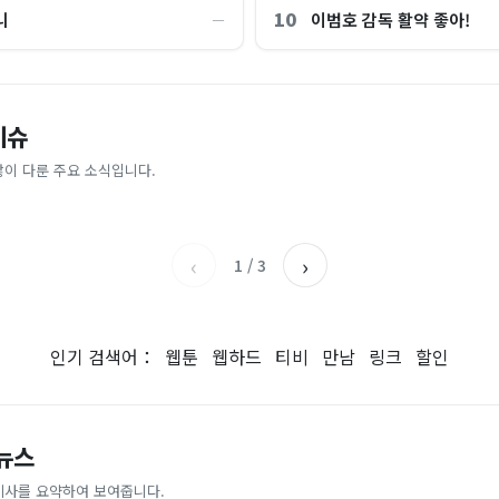
10
니
이범호 감독 활약 좋아!
―
“제헌절이 코스피 살렸다”…국내증
이슈
파크골프 시장, 일제 독점 깨졌다..
억원으로 '시간'을 샀다
안도, 왜?
 내린다...내륙 중심 최대 150mm
업이 시장 절반 차지
많이 다룬 주요 소식입니다.
매일경제
조선일보
‹
›
1
/
3
인기 검색어：
웹툰
웹하드
티비
만남
링크
할인
 뉴스
기사를 요약하여 보여줍니다.