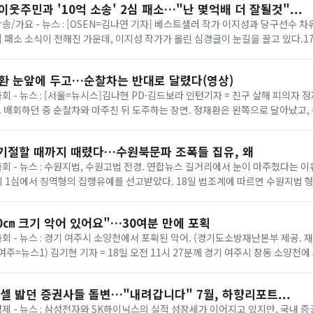
이웃주민과 '10억 소송' 2심 패소…"난 몇억배 더 잘될것"...
 방송/가요 - 뉴스 : [OSEN=김나연 기자] 베스트셀러 작가 이지성과 당구선수 
 2심 패소 소식이 전해진 가운데, 이지성 작가가 올린 심경글이 눈길을 끌고 있다.
사 8-3부(부장 임종효)...
재환 눈앞에 두고…순찰차는 반대로 달렸다(영상)
사회 - 뉴스 : [서울=뉴시스]김나현 PD·김드보라 인턴기자 = 친구 살해 피의자 정
 배회하던 중 순찰차와 마주친 뒤 도주하는 장면. 정재환은 왼쪽으로 달아났고
잡혔다. (제공=피해자...
 기절할 때까지 때렸다…수원북문파 조폭들 집유, 왜
 사회 - 뉴스 : 수원지법, 수원고법 전경. 연합뉴스 길거리에서 눈이 마주쳤다는 
 1심에서 징역형의 집행유예를 선고받았다. 18일 법조계에 따르면 수원지법 형
처벌에 관한 법률 위반(단체 등의...
0㎝ 크기 악어 있어요"…30여분 만에 포획
사회 - 뉴스 : 경기 여주시 소양천에서 포획된 악어. (경기도소방재난본부 제공. 재
1 (여주=뉴스1) 김기현 기자 = 18일 오전 11시 27분께 경기 여주시 창동 소양천에
소방 ...
셀 밟던 증권사들 돌변…"내려갑니다" 7월, 하향리포트...
 경제 - 뉴스 : 삼성전자와 SK하이닉스의 실적 성장세가 이어지고 있지만, 국내