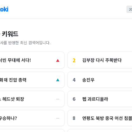
oki
2
 키워드
사를 반영한 최신 검색어입니다.
2
김부장 다시 주목받다
서빈 무대에 서다!
▲
4
 화재 진압 총력
송진우
▲
6
 헤드샷 퇴장
펩 과르디올라
―
8
우승하나?
연평도 북방 중국 어선 침
―