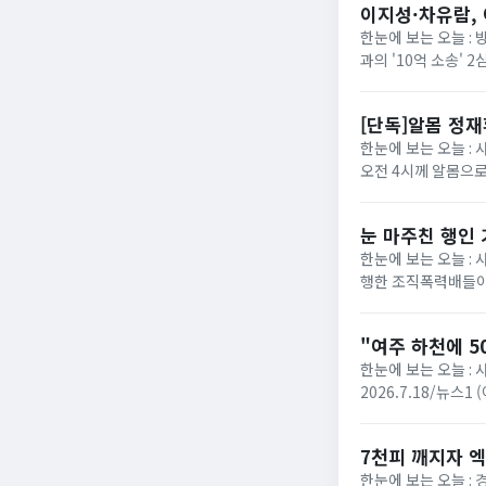
이지성·차유람, 
한눈에 보는 오늘 :
과의 '10억 소송'
에 따르면 서울고법 민
[단독]알몸 정
한눈에 보는 오늘 : 
오전 4시께 알몸으로
로 방향을 튼 장면이 
눈 마주친 행인
한눈에 보는 오늘 :
행한 조직폭력배들이
성열)는 폭력행위 등 
"여주 하천에 5
한눈에 보는 오늘 : 
2026.7.18/뉴스
다는 신고가 접수됐다. 
7천피 깨지자 엑
한눈에 보는 오늘 :