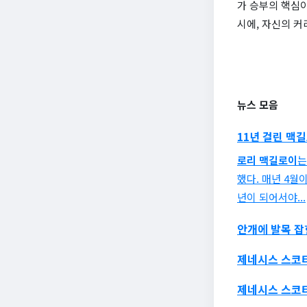
가 승부의 핵심
시에, 자신의 커
뉴스 모음
11년 걸린
맥길
로리 맥길로이
는
했다. 매년 4월
년이 되어서야...
안개에 발목 
제네시스 스코
제네시스 스코