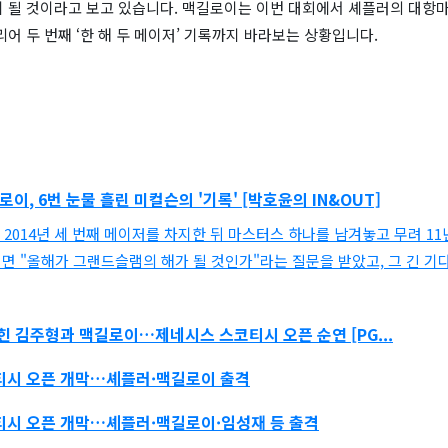
이 될 것이라고 보고 있습니다. 맥길로이는 이번 대회에서 셰플러의 대항마
리어 두 번째 ‘한 해 두 메이저’ 기록까지 바라보는 상황입니다.
로이
, 6번 눈물 흘린 미컬슨의 '기록' [박호윤의 IN&OUT]
 2014년 세 번째 메이저를 차지한 뒤 마스터스 하나를 남겨놓고 무려 1
이면 "올해가 그랜드슬램의 해가 될 것인가"라는 질문을 받았고, 그 긴 기다
잡힌 김주형과
맥길로이
…제네시스 스코티시 오픈 순연 [PG...
티시 오픈 개막…셰플러·
맥길로이
출격
티시 오픈 개막…셰플러·
맥길로이
·임성재 등 출격