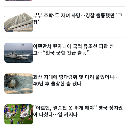
부부 추락·두 자녀 사망‥경찰 출동했던 '그
집'
아덴만서 탄자니아 국적 유조선 피랍 신
고…“한국 군함 긴급 출동”
화산 지대에 땅다람쥐 몇 마리 풀었더니…
40년 후 울창한 숲 됐다
"아르헨, 결승전 못 뛰게 해야" 영국 정치권
이 나섰다…일 커지나