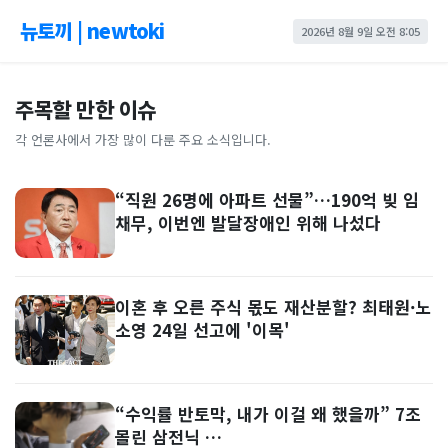
뉴토끼 | newtoki
2026년 8월 9일 오전 8:05
주목할 만한 이슈
각 언론사에서 가장 많이 다룬 주요 소식입니다.
“직원 26명에 아파트 선물”…190억 빚 임
채무, 이번엔 발달장애인 위해 나섰다
이혼 후 오른 주식 몫도 재산분할? 최태원·노
소영 24일 선고에 '이목'
“수익률 반토막, 내가 이걸 왜 했을까” 7조
몰린 삼전닉 …